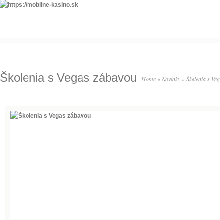
Školenia s Vegas zábavou
Home
»
Novinky
»
Školenia s Ve