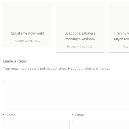
Spúšťame nový web!
Svadobná zábava s
Firemný v
mobilným kasínom
30tych rok
August 22nd, 2012
February 6th, 2013
May 
Leave a Reply
Your email address will not be published.
Required fields are marked
*
Name
*
Email