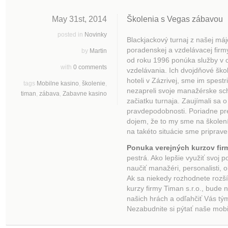
May 31st, 2014
Školenia s Vegas zábavou
posted in
Novinky
Blackjackový turnaj z našej májo
poradenskej a vzdelávacej fir
by
Martin
od roku 1996 ponúka služby v 
with
0 comments
vzdelávania. Ich dvojdňové šk
hoteli v Zázrivej, sme im spest
tags
Mobilne kasino
,
školenie
,
nezapreli svoje manažérske sch
timan
,
zábava
,
Zabavne kasino
začiatku turnaja. Zaujímali sa o 
pravdepodobnosti. Poriadne pre
dojem, že to my sme na školení
na takéto situácie sme priprave
Ponuka verejných kurzov firm
pestrá. Ako lepšie využiť svoj 
naučiť manažéri, personalisti, o
Ak sa niekedy rozhodnete rozší
kurzy firmy Timan s.r.o., bude
našich hrách a odľahčiť Vás t
Nezabudnite si pýtať naše mobi