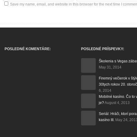
Save my name, email, and website in this browser for the next time I commen
POSLEDNÉ KOMENTÁRE:
POSLEDNÉ PRÍSPEVKY:
Školenia s Vegas záb
May 31, 2014
Firemný večierok v štýl
30tych rokov 20. storoč
6, 2014
Mobilné kasíno. Čo to 
je?
August 4, 2013
Seriál: Hráči, ktorí poraz
kasíno III.
May 24, 201