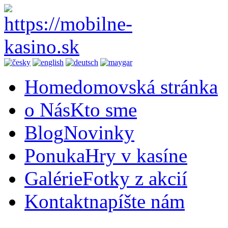
Home
domovská stránka
o Nás
Kto sme
Blog
Novinky
Ponuka
Hry v kasíne
Galérie
Fotky z akcií
Kontakt
napíšte nám