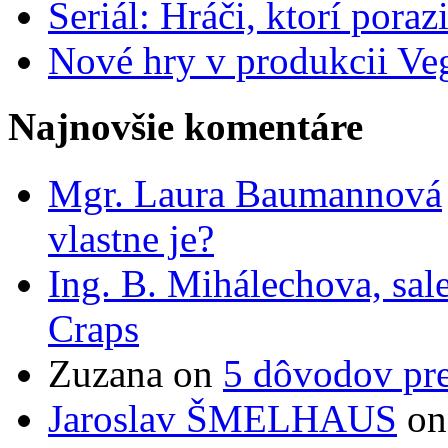
Seriál: Hráči, ktorí porazi
Nové hry v produkcii Ve
Najnovšie komentáre
Mgr. Laura Baumannová
vlastne je?
Ing. B. Mihálechova, sal
Craps
Zuzana
on
5 dôvodov pr
Jaroslav ŠMELHAUS
o